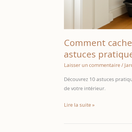
Comment cacher 
astuces pratiqu
Laisser un commentaire
/
Jar
Découvrez 10 astuces pratiqu
de votre intérieur.
Comment
Lire la suite »
cacher
un
compteur