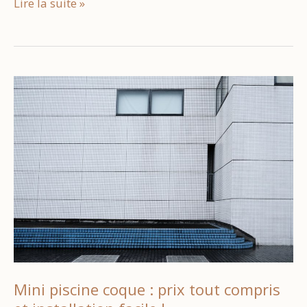
Glyphosate
Lire la suite »
Espagne
:
Tout
ce
que
vous
devez
savoir
en
2025
Mini piscine coque : prix tout compris