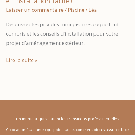
et installation facile !
Laisser un commentaire
/
Piscine
/
Léa
Découvrez les prix des mini piscines coque tout
compris et les conseils d’installation pour votre
projet d’aménagement extérieur.
Mini
Lire la suite »
piscine
coque
:
prix
tout
compris
Un intérieur qui soutient les transitions professionnelles
et
Colocation étudiante : qui paie quoi et comment bien s’assurer face
installation