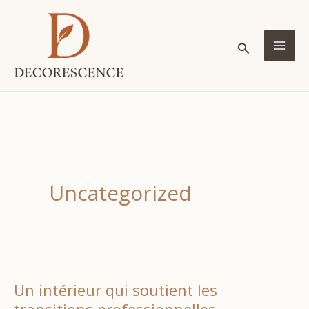
Aller
au
Rechercher
contenu
MA
ME
Uncategorized
Un intérieur qui soutient les
transitions professionnelles