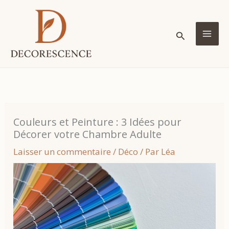
Aller
au
Rechercher
contenu
MA
ME
Couleurs et Peinture : 3 Idées pour
Décorer votre Chambre Adulte
Laisser un commentaire
/
Déco
/ Par
Léa