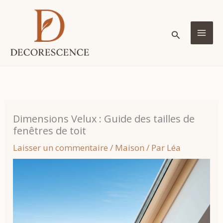
Aller
au
Rechercher
contenu
MA
ME
Dimensions Velux : Guide des tailles de
fenêtres de toit
Laisser un commentaire
/
Maison
/ Par
Léa