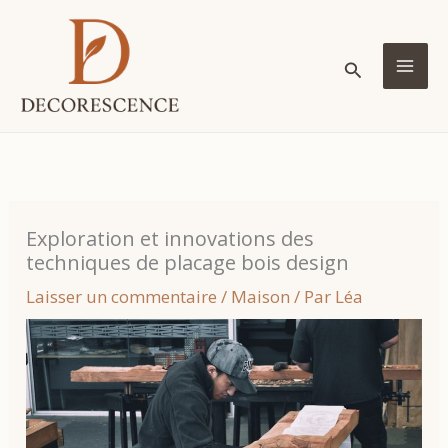
Aller
au
Rechercher
contenu
MA
ME
Exploration et innovations des
techniques de placage bois design
Laisser un commentaire
/
Maison
/ Par
Léa