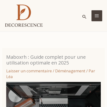
Aller
au
Rechercher
contenu
MA
ME
Maboxrh : Guide complet pour une
utilisation optimale en 2025
Laisser un commentaire
/
Déménagement
/ Par
Léa