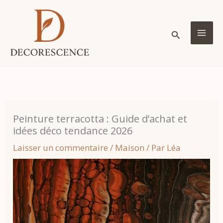
Aller
au
Rechercher
contenu
MA
ME
Peinture terracotta : Guide d’achat et
idées déco tendance 2026
Laisser un commentaire
/
Maison
/ Par
Léa