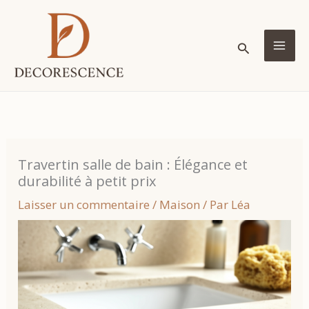
Aller
au
Rechercher
contenu
MA
ME
Travertin salle de bain : Élégance et
durabilité à petit prix
Laisser un commentaire
/
Maison
/ Par
Léa