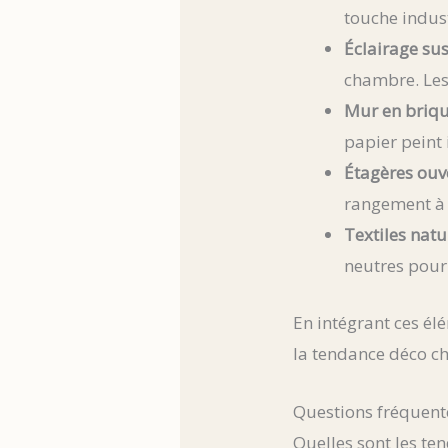
touche indust
Éclairage su
chambre. Les
Mur en briqu
papier peint 
Étagères ouve
rangement à l
Textiles natur
neutres pour 
En intégrant ces élé
la tendance déco ch
Questions fréquent
Quelles sont les t