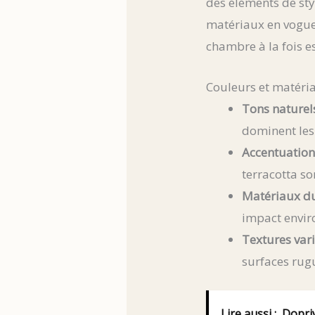
des éléments de sty
matériaux en vogue
chambre à la fois e
Couleurs et matéri
Tons naturels
dominent les
Accentuation
terracotta so
Matériaux du
impact enviro
Textures vari
surfaces rug
Lire aussi :
Dopriv