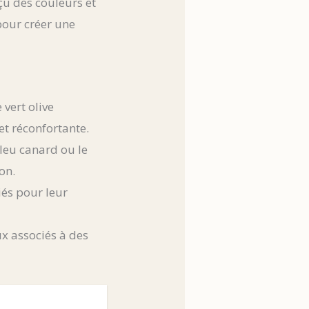
çu des couleurs et
pour créer une
 vert olive
t réconfortante.
leu canard ou le
on.
giés pour leur
x associés à des