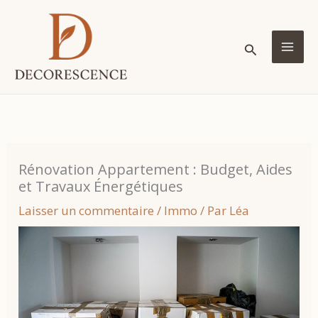
Aller
au
Rechercher
contenu
MA
ME
Rénovation Appartement : Budget, Aides
et Travaux Énergétiques
Laisser un commentaire
/
Immo
/ Par
Léa