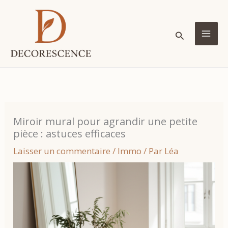
Aller
au
Rechercher
contenu
MA
ME
Miroir mural pour agrandir une petite
pièce : astuces efficaces
Laisser un commentaire
/
Immo
/ Par
Léa